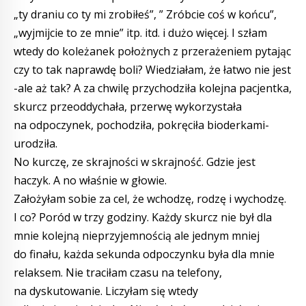
„ty draniu co ty mi zrobiłeś”, ” Zróbcie coś w końcu”,
„wyjmijcie to ze mnie” itp. itd. i dużo więcej. I szłam
wtedy do koleżanek położnych z przerażeniem pytając
czy to tak naprawdę boli? Wiedziałam, że łatwo nie jest
-ale aż tak? A za chwilę przychodziła kolejna pacjentka,
skurcz przeoddychała, przerwę wykorzystała
na odpoczynek, pochodziła, pokręciła bioderkami-
urodziła.
No kurczę, ze skrajności w skrajność. Gdzie jest
haczyk. A no właśnie w głowie.
Założyłam sobie za cel, że wchodzę, rodzę i wychodzę.
I co? Poród w trzy godziny. Każdy skurcz nie był dla
mnie kolejną nieprzyjemnością ale jednym mniej
do finału, każda sekunda odpoczynku była dla mnie
relaksem. Nie traciłam czasu na telefony,
na dyskutowanie. Liczyłam się wtedy