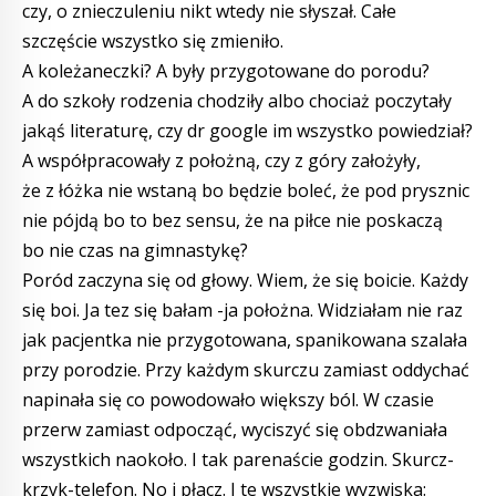
czy, o znieczuleniu nikt wtedy nie słyszał. Całe
szczęście wszystko się zmieniło.
A koleżaneczki? A były przygotowane do porodu?
A do szkoły rodzenia chodziły albo chociaż poczytały
jakąś literaturę, czy dr google im wszystko powiedział?
A współpracowały z położną, czy z góry założyły,
że z łóżka nie wstaną bo będzie boleć, że pod prysznic
nie pójdą bo to bez sensu, że na piłce nie poskaczą
bo nie czas na gimnastykę?
Poród zaczyna się od głowy. Wiem, że się boicie. Każdy
się boi. Ja tez się bałam -ja położna. Widziałam nie raz
jak pacjentka nie przygotowana, spanikowana szalała
przy porodzie. Przy każdym skurczu zamiast oddychać
napinała się co powodowało większy ból. W czasie
przerw zamiast odpocząć, wyciszyć się obdzwaniała
wszystkich naokoło. I tak parenaście godzin. Skurcz-
krzyk-telefon. No i płacz. I te wszystkie wyzwiska: