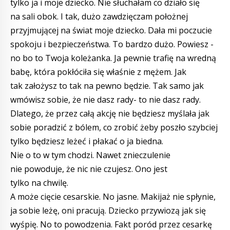
tylko ja i moje dziecko. Nie słuchałam co działo się
na sali obok. I tak, dużo zawdzięczam położnej
przyjmującej na świat moje dziecko. Dała mi poczucie
spokoju i bezpieczeństwa. To bardzo dużo. Powiesz -
no bo to Twoja koleżanka. Ja pewnie trafię na wredną
babę, która pokłóciła się właśnie z mężem. Jak
tak założysz to tak na pewno będzie. Tak samo jak
wmówisz sobie, że nie dasz rady- to nie dasz rady.
Dlatego, że przez całą akcję nie będziesz myślała jak
sobie poradzić z bólem, co zrobić żeby poszło szybciej
tylko będziesz leżeć i płakać o ja biedna.
Nie o to w tym chodzi. Nawet znieczulenie
nie powoduje, że nic nie czujesz. Ono jest
tylko na chwilę.
A może cięcie cesarskie. No jasne. Makijaż nie spłynie,
ja sobie leżę, oni pracują. Dziecko przywiozą jak się
wyśpię. No to powodzenia. Fakt poród przez cesarkę