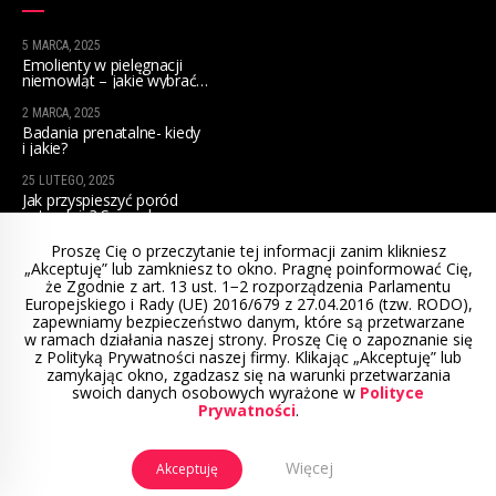
5 MARCA, 2025
Emolienty w pielęgnacji
niemowląt – jakie wybrać
na początek?
2 MARCA, 2025
Badania prenatalne- kiedy
i jakie?
25 LUTEGO, 2025
Jak przyspieszyć poród
naturalnie? Sprawdzone
sposoby dla przyszłych mam
Proszę Cię o przeczytanie tej informacji zanim klikniesz
„Akceptuję” lub zamkniesz to okno. Pragnę poinformować Cię,
że Zgodnie z art. 13 ust. 1−2 rozporządzenia Parlamentu
Europejskiego i Rady (UE) 2016/679 z 27.04.2016 (tzw. RODO),
zapewniamy bezpieczeństwo danym, które są przetwarzane
w ramach działania naszej strony. Proszę Cię o zapoznanie się
© 2022 Położna mamą. Projekt i wykonanie:
z Polityką Prywatności naszej firmy. Klikając „Akceptuję” lub
www.winternecie.pl
zamykając okno, zgadzasz się na warunki przetwarzania
swoich danych osobowych wyrażone w
Polityce
Prywatności
.
Regulamin sklepu
Polityka prywatności
Mapa strony
Kontakt
Więcej
Akceptuję