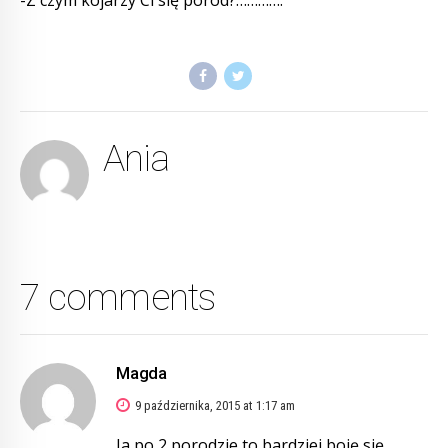
-Z czym kojarzy Ci się poród?………….
Ania
7 comments
Magda
9 października, 2015 at 1:17 am
Ja po 2 porodzie to bardziej boję się