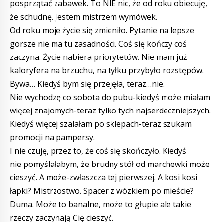
posprzątać zabawek. To NIE nic, że od roku obiecuję,
że schudnę. Jestem mistrzem wymówek.
Od roku moje życie się zmieniło. Pytanie na lepsze
gorsze nie ma tu zasadności. Coś się kończy coś
zaczyna. Życie nabiera priorytetów. Nie mam już
kaloryfera na brzuchu, na tyłku przybyło rozstępów.
Bywa… Kiedyś bym się przejęła, teraz…nie.
Nie wychodzę co sobota do pubu-kiedyś może miałam
więcej znajomych-teraz tylko tych najserdeczniejszych.
Kiedyś więcej szalałam po sklepach-teraz szukam
promocji na pampersy.
I nie czuję, przez to, że coś się skończyło. Kiedyś
nie pomyślałabym, że brudny stół od marchewki może
cieszyć. A może-zwłaszcza tej pierwszej. A kosi kosi
łapki? Mistrzostwo. Spacer z wózkiem po mieście?
Duma. Może to banalne, może to głupie ale takie
rzeczy zaczynają Cię cieszyć.