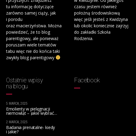
i przyszłych. Znajdziesz
w Kwidzynie. Od jakiegoś
tu informację dotyczące
czasu jestem również
zarówno samej ciąży, jak
położną środowiskową
i porodu
więc jeśli jesteś z Kwidzyna
oraz macierzyństwa. Można
lub okolic koniecznie zajrzyj
powiedzieć, że to blog
do zakładki Szkoła
parentigowy, ale ponieważ
Rodzenia.
poruszam wiele tematów
tabu więc nie do końca taki
zwykły blog parentigowy
Ostatnie wpisy
Facebook
na blogu
5 MARCA, 2025
Emolienty w pielęgnacji
niemowląt – jakie wybrać
na początek?
2 MARCA, 2025
Badania prenatalne- kiedy
i jakie?