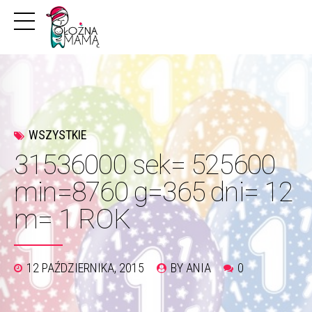
WSZYSTKIE
31536000 sek= 525600
min=8760 g=365 dni= 12
m= 1 ROK
12 PAŹDZIERNIKA, 2015
BY ANIA
0