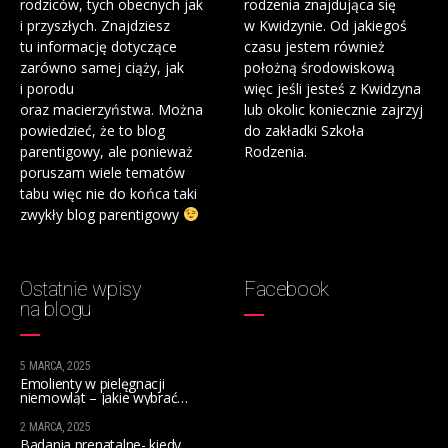
rodziców, tych obecnych jak
rodzenia znajdująca się
i przyszłych. Znajdziesz
w Kwidzynie. Od jakiegoś
tu informację dotyczące
czasu jestem również
zarówno samej ciąży, jak
położną środowiskową
i porodu
więc jeśli jesteś z Kwidzyna
oraz macierzyństwa. Można
lub okolic koniecznie zajrzyj
powiedzieć, że to blog
do zakładki Szkoła
parentigowy, ale ponieważ
Rodzenia.
poruszam wiele tematów
tabu więc nie do końca taki
zwykły blog parentigowy
Ostatnie wpisy
Facebook
na blogu
5 MARCA, 2025
Emolienty w pielęgnacji
niemowląt – jakie wybrać
na początek?
2 MARCA, 2025
Badania prenatalne- kiedy