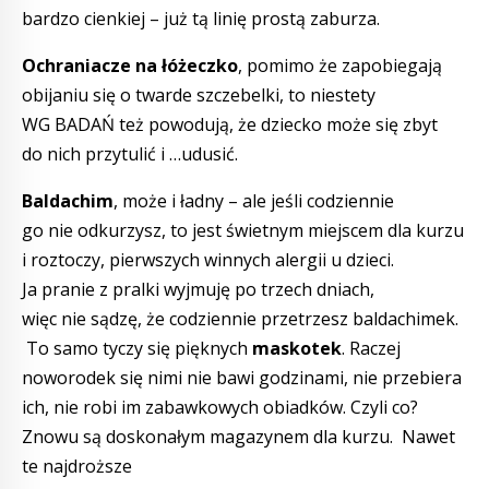
bardzo cienkiej – już tą linię prostą zaburza.
Ochraniacze na łóżeczko
, pomimo że zapobiegają
obijaniu się o twarde szczebelki, to niestety
WG BADAŃ też powodują, że dziecko może się zbyt
do nich przytulić i …udusić.
Baldachim
, może i ładny – ale jeśli codziennie
go nie odkurzysz, to jest świetnym miejscem dla kurzu
i roztoczy, pierwszych winnych alergii u dzieci.
Ja pranie z pralki wyjmuję po trzech dniach,
więc nie sądzę, że codziennie przetrzesz baldachimek.
To samo tyczy się pięknych
maskotek
. Raczej
noworodek się nimi nie bawi godzinami, nie przebiera
ich, nie robi im zabawkowych obiadków. Czyli co?
Znowu są doskonałym magazynem dla kurzu. Nawet
te najdroższe