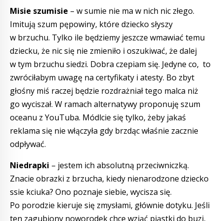
Misie szumisie
– w sumie nie ma w nich nic złego.
Imitują szum pępowiny, które dziecko słyszy
w brzuchu. Tylko ile będziemy jeszcze wmawiać temu
dziecku, że nic się nie zmieniło i oszukiwać, że dalej
w tym brzuchu siedzi. Dobra czepiam się. Jedyne co, to
zwróciłabym uwagę na certyfikaty i atesty. Bo zbyt
głośny miś raczej będzie rozdrażniał tego malca niż
go wyciszał. W ramach alternatywy proponuję szum
oceanu z YouTuba. Módlcie się tylko, żeby jakaś
reklama się nie włączyła gdy brzdąc właśnie zacznie
odpływać.
Niedrapki
– jestem ich absolutną przeciwniczką.
Znacie obrazki z brzucha, kiedy nienarodzone dziecko
ssie kciuka? Ono poznaje siebie, wycisza się.
Po porodzie kieruje się zmysłami, głównie dotyku. Jeśli
ten zagubiony noworodek chce wziąć piąstki do buzi,