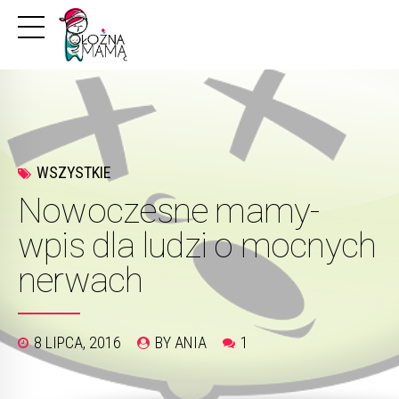
WSZYSTKIE
Nowoczesne mamy-
wpis dla ludzi o mocnych
nerwach
8 LIPCA, 2016
BY ANIA
1