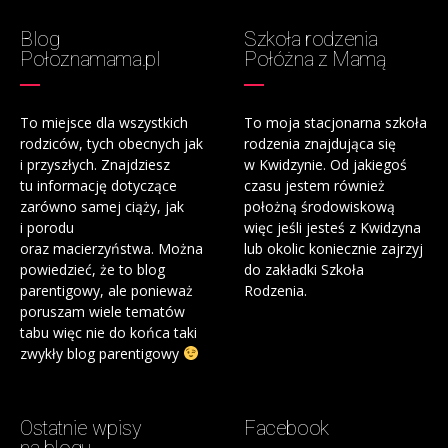
Blog
Szkoła rodzenia
Połoznamama.pl
Połóżna z Mamą
To miejsce dla wszystkich
To moja stacjonarna szkoła
rodziców, tych obecnych jak
rodzenia znajdująca się
i przyszłych. Znajdziesz
w Kwidzynie. Od jakiegoś
tu informację dotyczące
czasu jestem również
zarówno samej ciąży, jak
położną środowiskową
i porodu
więc jeśli jesteś z Kwidzyna
oraz macierzyństwa. Można
lub okolic koniecznie zajrzyj
powiedzieć, że to blog
do zakładki Szkoła
parentigowy, ale ponieważ
Rodzenia.
poruszam wiele tematów
tabu więc nie do końca taki
zwykły blog parentigowy
Ostatnie wpisy
Facebook
na blogu