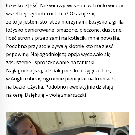
łożysko-ZJEŚĆ. Nie wierząc weszłam w źródło wiedzy
wszelkiej czyli internet. I co? Okazuje się,
że to ja jestem sto lat za murzynami. Łożysko z grilla,
łożysko panierowane, smażone, pieczone, duszone.
Ilość stron z przepisami na kotleciki mnie powaliła.
Podobno przy stole bywają kłótnie kto ma zjeść
pępowinę. Najłagodniejszą opcją wydawało się
zasuszenie i sproszkowanie na tabletki.
Najłagodniejszą, ale dalej nie do przyjęcia. Tak,
w Anglii robi się ogromne pieniądze na kremach
na bazie łożyska. Podobno rewelacyjnie działają
na cerę. Dziękuję – wolę zmarszczki.