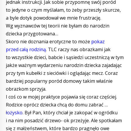
jednak instrukcji. Jak sobie przypomnę swój poród
to jedyne o czym myślałam, to żeby przeszły skurcze,
a byle dotyk powodował we mnie frustrację.
Wg wyznawców tej teorii nie byłam do narodzin
dziecka przygotowana…
Skoro nie doznania erotyczne to może
pokaz
przed całą rodziną
. TLC raczy nas obrazkami jak
to wszystkie dzieci, babcie i sąsiedzi uczestniczą w tym
jakże ważnym wydarzeniu narodzin dziecka zajadając
przy tym kubełki z sieciówki i oglądając mecz. Coraz
bardziej popularny poród domowy takim właśnie
obrazkom sprzyja.
I coś co w mojej praktyce pojawia się coraz częściej.
Rodzice oprócz dziecka chcą do domu zabrać …
łożysko
. Był Pan, który chciał je zakopać w ogródku
i na nim posadzić drzewo- ok przeżyje. Ale spotkałam
się z małżeństwem, które bardzo pragnęło owe