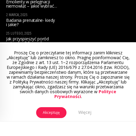
Emolienty w pielęgnacji
niemowląt – jakie wybrać
na początek?
2 MARCA, 2025
Badania prenatalne- kiedy
i jakie?
25 LUTEGO, 2025
Jak przyspieszyć poród
naturalnie? Sprawdzone
sposoby dla przyszłych mam
Proszę Cię o przeczytanie tej informacji zanim klikniesz
„Akceptuję” lub zamkniesz to okno. Pragnę poinformować Cię,
że Zgodnie z art. 13 ust. 1−2 rozporządzenia Parlamentu
Europejskiego i Rady (UE) 2016/679 z 27.04.2016 (tzw. RODO),
zapewniamy bezpieczeństwo danym, które są przetwarzane
w ramach działania naszej strony. Proszę Cię o zapoznanie się
© 2022 Położna mamą. Projekt i wykonanie:
z Polityką Prywatności naszej firmy. Klikając „Akceptuję” lub
www.winternecie.pl
zamykając okno, zgadzasz się na warunki przetwarzania
swoich danych osobowych wyrażone w
Polityce
Prywatności
.
Regulamin sklepu
Polityka prywatności
Mapa strony
Kontakt
Więcej
Akceptuję