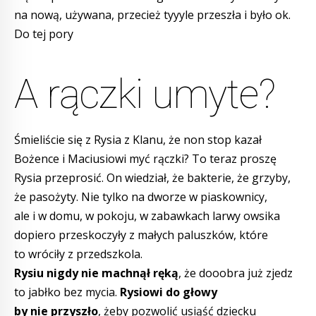
na nową, używana, przecież tyyyle przeszła i było ok.
Do tej pory
A rączki umyte?
Śmieliście się z Rysia z Klanu, że non stop kazał
Bożence i Maciusiowi myć rączki? To teraz proszę
Rysia przeprosić. On wiedział, że bakterie, że grzyby,
że pasożyty. Nie tylko na dworze w piaskownicy,
ale i w domu, w pokoju, w zabawkach larwy owsika
dopiero przeskoczyły z małych paluszków, które
to wróciły z przedszkola.
Rysiu nigdy nie machnął ręką
, że dooobra już zjedz
to jabłko bez mycia.
Rysiowi do głowy
by nie przyszło
, żeby pozwolić usiąść dziecku