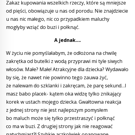
Zakaz kupowania wszelkich rzeczy, które są mniejsze
od pięści, obowiązuje u nas od porodu. Nie znajdziecie
u nas nic małego, nic co przypadkiem maluchy
mogłyby wziąć do buzi i połknąć.
A jednak….
W życiu nie pomyślałabym, że odłożona na chwilę
zakrętka od butelki z wodą przyprawi mi tyle siwych
włosów. Małe? Małe! Atrakcyjne dla dziecka? Wydawało
by się, że nawet nie powinno tego zauwa żyć,
że nalewam do szklanki i zakręcam, że parę sekund…I
masz babo placek- kątem oka widzę tylko znikający
korek w ustach mojego dziecka. Gwałtowna reakcja
z jednej strony nie jest najlepszym pomysłem
bo maluch może się tylko przestraszyć i połknąć
co ma w buzi. Z drugiej strony jak nie reagować
natychmiast?! Szybkie aczkolwiek opanowane