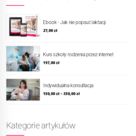
Ebook - Jak nie popsuć laktacji.
27,00
zł
Kurs szkoły rodzenia przez internet
197,00
zł
Indywidualna konsultacja
150,00
zł
–
350,00
zł
Kategorie artykułów