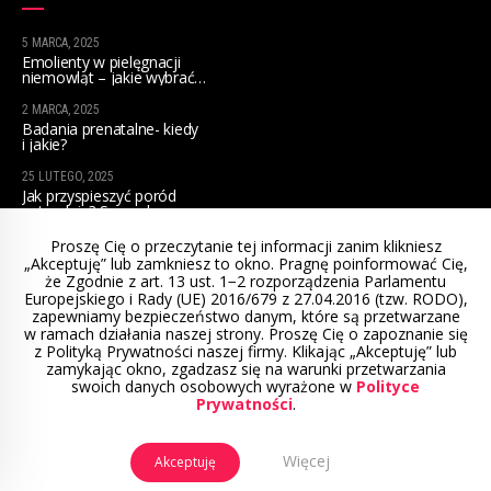
5 MARCA, 2025
Emolienty w pielęgnacji
niemowląt – jakie wybrać
na początek?
2 MARCA, 2025
Badania prenatalne- kiedy
i jakie?
25 LUTEGO, 2025
Jak przyspieszyć poród
naturalnie? Sprawdzone
sposoby dla przyszłych mam
Proszę Cię o przeczytanie tej informacji zanim klikniesz
„Akceptuję” lub zamkniesz to okno. Pragnę poinformować Cię,
że Zgodnie z art. 13 ust. 1−2 rozporządzenia Parlamentu
Europejskiego i Rady (UE) 2016/679 z 27.04.2016 (tzw. RODO),
zapewniamy bezpieczeństwo danym, które są przetwarzane
w ramach działania naszej strony. Proszę Cię o zapoznanie się
© 2022 Położna mamą. Projekt i wykonanie:
z Polityką Prywatności naszej firmy. Klikając „Akceptuję” lub
www.winternecie.pl
zamykając okno, zgadzasz się na warunki przetwarzania
swoich danych osobowych wyrażone w
Polityce
Prywatności
.
Regulamin sklepu
Polityka prywatności
Mapa strony
Kontakt
Więcej
Akceptuję