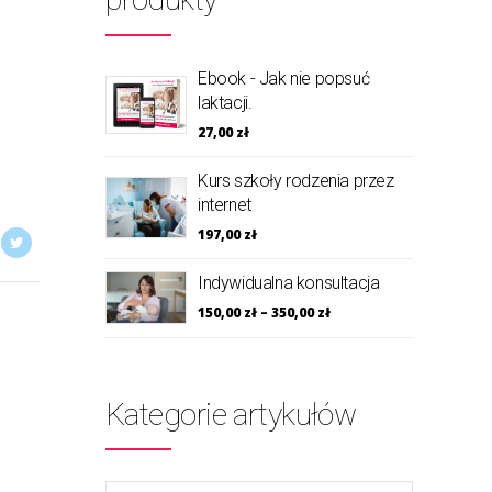
Ebook - Jak nie popsuć
laktacji.
27,00
zł
Kurs szkoły rodzenia przez
internet
197,00
zł
Indywidualna konsultacja
150,00
zł
–
350,00
zł
Kategorie artykułów