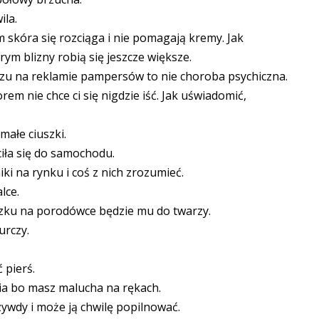
ila.
m skóra się rozciąga i nie pomagają kremy. Jak
m blizny robią się jeszcze większe.
czu na reklamie pampersów to nie choroba psychiczna.
rem nie chce ci się nigdzie iść. Jak uświadomić,
małe ciuszki.
iła się do samochodu.
ki na rynku i coś z nich zrozumieć.
lce.
szku na porodówce będzie mu do twarzy.
urczy.
 pierś.
dnia bo masz malucha na rękach.
zywdy i może ją chwilę popilnować.