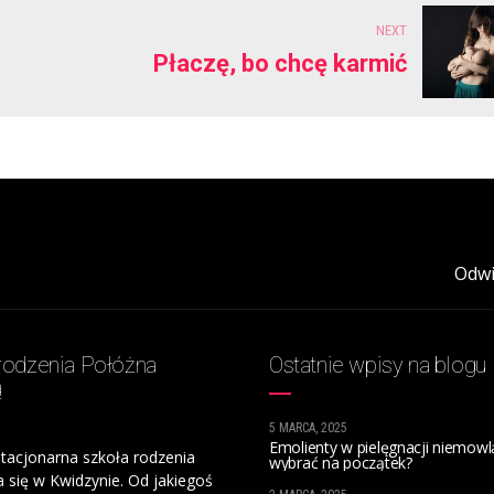
NEXT
Płaczę, bo chcę karmić
Odwi
rodzenia Połóżna
Ostatnie wpisy na blogu
ą
5 MARCA, 2025
Emolienty w pielęgnacji niemowlą
tacjonarna szkoła rodzenia
wybrać na początek?
a się w Kwidzynie. Od jakiegoś