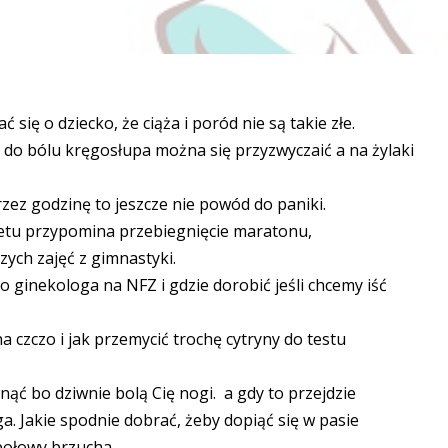
 się o dziecko, że ciąża i poród nie są takie złe.
, do bólu kręgosłupa można się przyzwyczaić a na żylaki
rzez godzinę to jeszcze nie powód do paniki.
ketu przypomina przebiegnięcie maratonu,
ych zajęć z gimnastyki.
do ginekologa na NFZ i gdzie dorobić jeśli chcemy iść
na czczo i jak przemycić trochę cytryny do testu
nąć bo dziwnie bolą Cię nogi. a gdy to przejdzie
a. Jakie spodnie dobrać, żeby dopiąć się w pasie
 połowy brzucha.