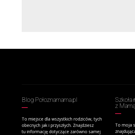
Blog Połoznamama.pl
Szkoła 
z Mam
To miejsce dla wszystkich rodziców, tych
To moja s
obecnych jak i przyszłych. Znajdziesz
znajdując
tu informację dotyczące zarówno samej