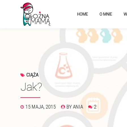
HOME
O MNIE
W
CIĄŻA
Jak?
15 MAJA, 2015
BY ANIA
2