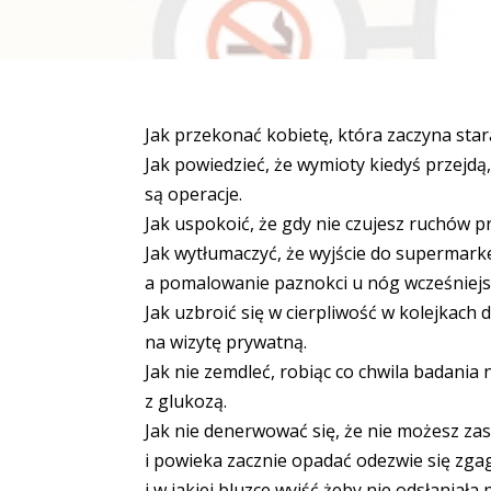
Jak przekonać kobietę, która zaczyna starać
Jak powiedzieć, że wymioty kiedyś przejdą
są operacje.
Jak uspokoić, że gdy nie czujesz ruchów p
Jak wytłumaczyć, że wyjście do supermar
a pomalowanie paznokci u nóg wcześniejsz
Jak uzbroić się w cierpliwość w kolejkach 
na wizytę prywatną.
Jak nie zemdleć, robiąc co chwila badania 
z glukozą.
Jak nie denerwować się, że nie możesz zas
i powieka zacznie opadać odezwie się zgag
i w jakiej bluzce wyjść żeby nie odsłaniała