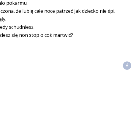
ało pokarmu.
zona, że lubię całe noce patrzeć jak dziecko nie śpi.
ły.
iedy schudniesz.
dziesz się non stop o coś martwić?