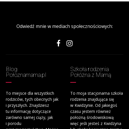
Odwiedź mnie w mediach społecznościowych:
Blog
Szkoła rodzenia
Połoznamama.pl
Połóżna z Mamą
To miejsce dla wszystkich
To moja stacjonarna szkoła
rodziców, tych obecnych jak
rodzenia znajdująca się
i przyszłych. Znajdziesz
w Kwidzynie. Od jakiegoś
tu informację dotyczące
czasu jestem również
zarówno samej ciąży, jak
położną środowiskową
i porodu
więc jeśli jesteś z Kwidzyna