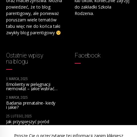
oraz macierzyństwa. Można
lub okolic koniecznie zajrzyj
powiedzieć, że to blog
do zakładki Szkoła
parentigowy, ale ponieważ
Rodzenia.
poruszam wiele tematów
tabu więc nie do końca taki
zwykły blog parentigowy
Ostatnie wpisy
Facebook
na blogu
5 MARCA, 2025
Emolienty w pielęgnacji
niemowląt – jakie wybrać
na początek?
2 MARCA, 2025
Badania prenatalne- kiedy
i jakie?
25 LUTEGO, 2025
Jak przyspieszyć poród
naturalnie? Sprawdzone
sposoby dla przyszłych mam
Proszę Cię o przeczytanie tej informacji zanim klikniesz