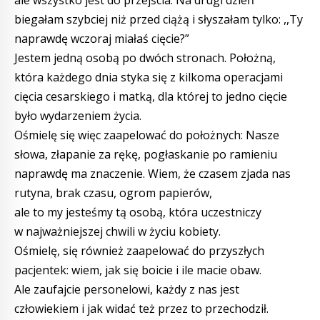
ale wszystko jest do przejścia. Na drugi dzień
biegałam szybciej niż przed ciążą i słyszałam tylko: ,,Ty
naprawdę wczoraj miałaś cięcie?”
Jestem jedną osobą po dwóch stronach. Położną,
która każdego dnia styka się z kilkoma operacjami
cięcia cesarskiego i matką, dla której to jedno cięcie
było wydarzeniem życia.
Ośmielę się więc zaapelować do położnych: Nasze
słowa, złapanie za rękę, pogłaskanie po ramieniu
naprawdę ma znaczenie. Wiem, że czasem zjada nas
rutyna, brak czasu, ogrom papierów,
ale to my jesteśmy tą osobą, która uczestniczy
w najważniejszej chwili w życiu kobiety.
Ośmielę, się również zaapelować do przyszłych
pacjentek: wiem, jak się boicie i ile macie obaw.
Ale zaufajcie personelowi, każdy z nas jest
człowiekiem i jak widać też przez to przechodził.