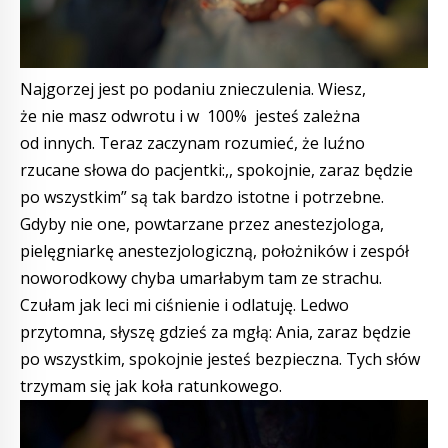
Najgorzej jest po podaniu znieczulenia. Wiesz,
że nie masz odwrotu i w 100% jesteś zależna
od innych. Teraz zaczynam rozumieć, że luźno
rzucane słowa do pacjentki:,, spokojnie, zaraz będzie
po wszystkim” są tak bardzo istotne i potrzebne.
Gdyby nie one, powtarzane przez anestezjologa,
pielęgniarkę anestezjologiczną, położników i zespół
noworodkowy chyba umarłabym tam ze strachu.
Czułam jak leci mi ciśnienie i odlatuję. Ledwo
przytomna, słyszę gdzieś za mgłą: Ania, zaraz będzie
po wszystkim, spokojnie jesteś bezpieczna. Tych słów
trzymam się jak koła ratunkowego.