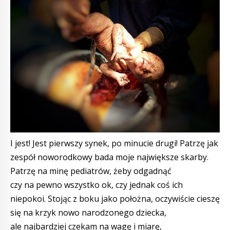
I jest! Jest pierwszy synek, po minucie drugi! Patrzę jak
zespół noworodkowy bada moje największe skarby.
Patrzę na minę pediatrów, żeby odgadnąć
czy na pewno wszystko ok, czy jednak coś ich
niepokoi. Stojąc z boku jako położna, oczywiście cieszę
się na krzyk nowo narodzonego dziecka,
ale najbardziej czekam na wagę i miarę,