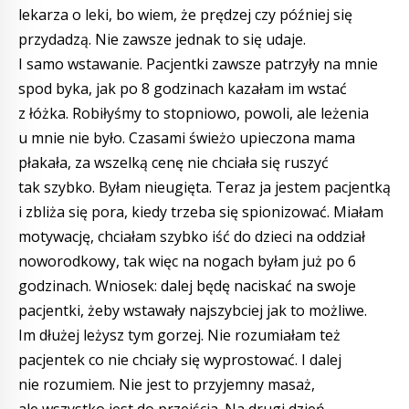
lekarza o leki, bo wiem, że prędzej czy później się
przydadzą. Nie zawsze jednak to się udaje.
I samo wstawanie. Pacjentki zawsze patrzyły na mnie
spod byka, jak po 8 godzinach kazałam im wstać
z łóżka. Robiłyśmy to stopniowo, powoli, ale leżenia
u mnie nie było. Czasami świeżo upieczona mama
płakała, za wszelką cenę nie chciała się ruszyć
tak szybko. Byłam nieugięta. Teraz ja jestem pacjentką
i zbliża się pora, kiedy trzeba się spionizować. Miałam
motywację, chciałam szybko iść do dzieci na oddział
noworodkowy, tak więc na nogach byłam już po 6
godzinach. Wniosek: dalej będę naciskać na swoje
pacjentki, żeby wstawały najszybciej jak to możliwe.
Im dłużej leżysz tym gorzej. Nie rozumiałam też
pacjentek co nie chciały się wyprostować. I dalej
nie rozumiem. Nie jest to przyjemny masaż,