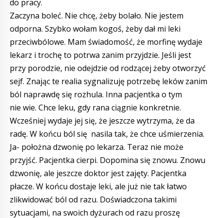
do pracy.
Zaczyna boleć. Nie chcę, żeby bolało. Nie jestem
odporna. Szybko wołam kogoś, żeby dał mi leki
przeciwbólowe. Mam świadomość, że morfinę wydaje
lekarz i trochę to potrwa zanim przyjdzie. Jeśli jest
przy porodzie, nie odejdzie od rodzącej żeby otworzyć
sejf. Znając te realia sygnalizuję potrzebę leków zanim
ból naprawdę się rozhula. Inna pacjentka o tym
nie wie. Chce leku, gdy rana ciągnie konkretnie.
Wcześniej wydaje jej się, że jeszcze wytrzyma, że da
radę. W końcu ból się nasila tak, że chce uśmierzenia.
Ja- położna dzwonię po lekarza. Teraz nie może
przyjść. Pacjentka cierpi. Dopomina się znowu. Znowu
dzwonię, ale jeszcze doktor jest zajęty. Pacjentka
płacze. W końcu dostaje leki, ale już nie tak łatwo
zlikwidować ból od razu. Doświadczona takimi
sytuacjami, na swoich dyżurach od razu proszę