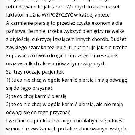
refundowane to jakiś żart. W innych krajach nawet
laktator można WYPOŻYCZYĆ w każdej aptece.
A karmienie piersią to przecież czysta ekonomia dla
państwa. Ile mniej trzeba wyłożyć pieniędzy na walkę
z otyłością, cukrzycą i tysiącem innych chorób. Budżet
zwykłego szaraka też lepiej funkcjonuje jak nie trzeba
kupować co chwila drogich i droższych mieszanek
oraz wszelkich akcesoriów z tym związanych.
Są trzy rodzaje pacjentek:
1) te co nie chcą w ogóle karmić piersią i mają odwagę
się do tego przyznać
2) te co chcą karmić piersią
3) te co nie chcą w ogóle karmić piersią, ale nie mają
odwagi się do tego przyznać.
I właśnie do punktu trzeciego chciałabym się odnieść
w moich rozważaniach po tak rozbudowanym wstępie.