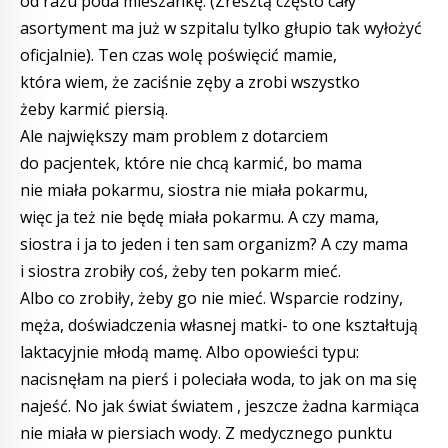
od razu poda mieszankę. (Zresztą często cały
asortyment ma już w szpitalu tylko głupio tak wyłożyć
oficjalnie). Ten czas wolę poświęcić mamie,
która wiem, że zaciśnie zęby a zrobi wszystko
żeby karmić piersią.
Ale największy mam problem z dotarciem
do pacjentek, które nie chcą karmić, bo mama
nie miała pokarmu, siostra nie miała pokarmu,
więc ja też nie będę miała pokarmu. A czy mama,
siostra i ja to jeden i ten sam organizm? A czy mama
i siostra zrobiły coś, żeby ten pokarm mieć.
Albo co zrobiły, żeby go nie mieć. Wsparcie rodziny,
męża, doświadczenia własnej matki- to one kształtują
laktacyjnie młodą mamę. Albo opowieści typu:
nacisnęłam na pierś i poleciała woda, to jak on ma się
najeść. No jak świat światem , jeszcze żadna karmiąca
nie miała w piersiach wody. Z medycznego punktu