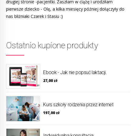
drugiej stronie -pacjentki. Zaszłam w ciążę i urodziłam
pierwsze dziecko - Olę, a kilka miesięcy później dołączyły do
nas bliżniaki Czarek i Stasiu :)
Ostatnio kupione produkty
Ebook - Jak nie popsuć laktacji.
27,00
zł
Kurs szkoły rodzenia przez internet
197,00
zł
Indywidualna konsultacja