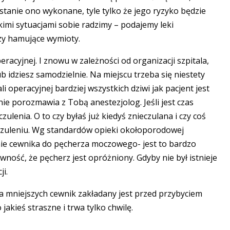
ostanie ono wykonane, tyle tylko że jego ryzyko będzie
kimi sytuacjami sobie radzimy – podajemy leki
zy hamujące wymioty.
racyjnej. I znowu w zależności od organizacji szpitala,
b idziesz samodzielnie. Na miejscu trzeba się niestety
i operacyjnej bardziej wszystkich dziwi jak pacjent jest
e porozmawia z Tobą anestezjolog. Jeśli jest czas
ulenia. O to czy byłaś już kiedyś znieczulana i czy coś
eczuleniu. Wg standardów opieki okołoporodowej
nie cewnika do pęcherza moczowego- jest to bardzo
ość, że pęcherz jest opróżniony. Gdyby nie był istnieje
ji.
za mniejszych cewnik zakładany jest przed przybyciem
 jakieś straszne i trwa tylko chwilę.