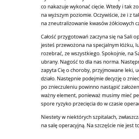
co nakazuje wykonać cięcie. Wtedy i tak z
na wyższym poziomie. Oczywiście, że i z ta
na zneutralizowanie kwasów żółciowych c
Całość przygotowań zaczyna się na Sali ope
jesteś przewożona na specjalnym łóżku, lu
rozebrać, ze wszystkiego. Spokojnie, na Sal
ubrany. Nagość to dla nas norma. Następni
zapyta Cię o choroby, przyjmowane leki, ucz
działo. Następnie podejmie decyzję o zni
po znieczuleniu powinno nastąpić założe
ważny element, ponieważ musimy mieć pewn
spore ryzyko przecięcia do w czasie operac
Niestety w niektórych szpitalach, zwłaszc
na salę operacyjną. Na szczęście nie jest to