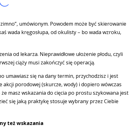
a zimno”, umówionym. Powodem może być skierowanie
akaś wada kręgosłupa, od okulisty – bo wada wzroku,
enia od lekarza. Nieprawidłowe ułożenie płodu, czyli
wszej ciąży musi zakończyć się operacją.
lbo umawiasz się na dany termin, przychodzisz i jest
ie akcji porodowej (skurcze, wody) i dopiero wówczas
 a że masz wskazania do cięcia po prostu szykowana jest
ieć się jaką praktykę stosuje wybrany przez Ciebie
y też wskazania