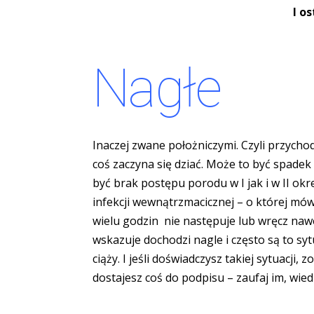
I o
Nagłe
Inaczej zwane położniczymi. Czyli przychod
coś zaczyna się dziać. Może to być spadek
być brak postępu porodu w I jak i w II okr
infekcji wewnątrzmacicznej – o której m
wielu godzin nie następuje lub wręcz nawe
wskazuje dochodzi nagle i często są to sy
ciąży. I jeśli doświadczysz takiej sytuacji, 
dostajesz coś do podpisu – zaufaj im, wied