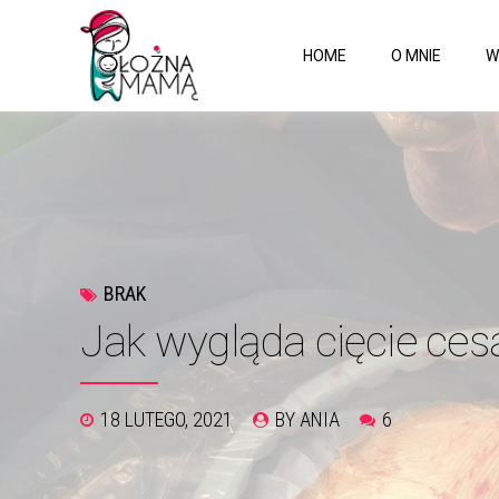
HOME
O MNIE
W
BRAK
Jak wygląda cięcie ces
18 LUTEGO, 2021
BY ANIA
6