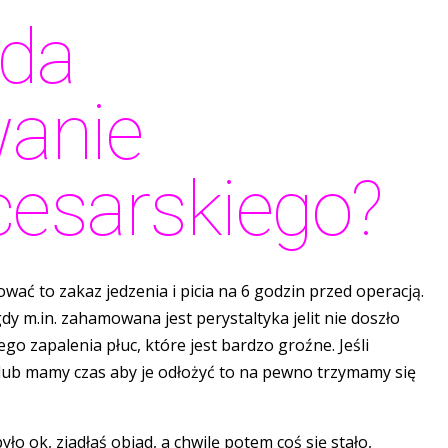
ąda
wanie
 cesarskiego?
ować to zakaz jedzenia i picia na 6 godzin przed operacją.
dy m.in. zahamowana jest perystaltyka jelit nie doszło
wego zapalenia płuc, które jest bardzo groźne. Jeśli
 lub mamy czas aby je odłożyć to na pewno trzymamy się
ło ok, zjadłaś obiad, a chwilę potem coś się stało,