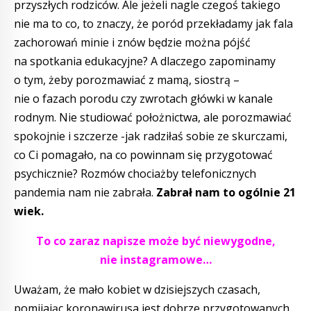
przyszłych rodziców. Ale jeżeli nagle czegoś takiego
nie ma to co, to znaczy, że poród przekładamy jak fala
zachorowań minie i znów będzie można pójść
na spotkania edukacyjne? A dlaczego zapominamy
o tym, żeby porozmawiać z mamą, siostrą –
nie o fazach porodu czy zwrotach główki w kanale
rodnym. Nie studiować położnictwa, ale porozmawiać
spokojnie i szczerze -jak radziłaś sobie ze skurczami,
co Ci pomagało, na co powinnam się przygotować
psychicznie? Rozmów chociażby telefonicznych
pandemia nam nie zabrała.
Zabrał nam to ogólnie 21
wiek.
To co zaraz napisze może być niewygodne,
nie instagramowe…
Uważam, że mało kobiet w dzisiejszych czasach,
pomijając koronawirusa jest dobrze przygotowanych