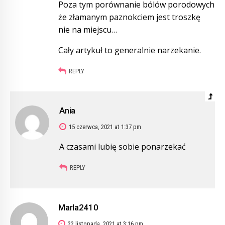
Poza tym porównanie bólów porodowych
że złamanym paznokciem jest troszkę
nie na miejscu…
Cały artykuł to generalnie narzekanie.
REPLY
Ania
15 czerwca, 2021 at 1:37 pm
A czasami lubię sobie ponarzekać
REPLY
Marla2410
22 listopada, 2021 at 3:16 pm