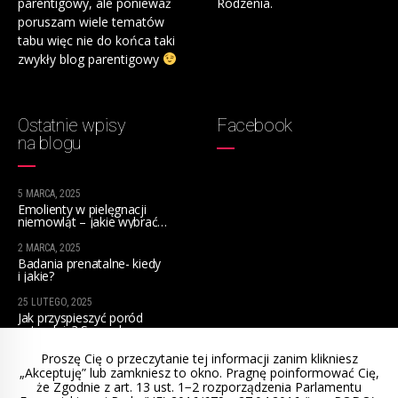
parentigowy, ale ponieważ
Rodzenia.
poruszam wiele tematów
tabu więc nie do końca taki
zwykły blog parentigowy
Ostatnie wpisy
Facebook
na blogu
5 MARCA, 2025
Emolienty w pielęgnacji
niemowląt – jakie wybrać
na początek?
2 MARCA, 2025
Badania prenatalne- kiedy
i jakie?
25 LUTEGO, 2025
Jak przyspieszyć poród
naturalnie? Sprawdzone
sposoby dla przyszłych mam
Proszę Cię o przeczytanie tej informacji zanim klikniesz
„Akceptuję” lub zamkniesz to okno. Pragnę poinformować Cię,
że Zgodnie z art. 13 ust. 1−2 rozporządzenia Parlamentu