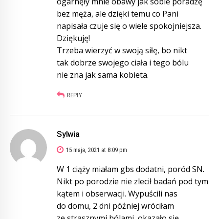
ogarnęły mnie obawy jak sobie poradzę
bez męża, ale dzięki temu co Pani
napisała czuje się o wiele spokojniejsza.
Dziękuję!
Trzeba wierzyć w swoją siłę, bo nikt
tak dobrze swojego ciała i tego bólu
nie zna jak sama kobieta.
REPLY
Sylwia
15 maja, 2021 at 8:09 pm
W 1 ciąży miałam gbs dodatni, poród SN.
Nikt po porodzie nie zlecił badań pod tym
kątem i obserwacji. Wypuścili nas
do domu, 2 dni później wróciłam
ze strasznymi bólami, okazało się