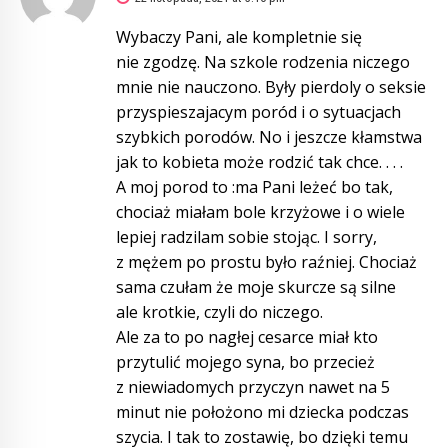
Wybaczy Pani, ale kompletnie się
nie zgodzę. Na szkole rodzenia niczego
mnie nie nauczono. Były pierdoly o seksie
przyspieszajacym poród i o sytuacjach
szybkich porodów. No i jeszcze kłamstwa
jak to kobieta może rodzić tak chce. . . .
A moj porod to :ma Pani leżeć bo tak,
chociaż miałam bole krzyżowe i o wiele
lepiej radzilam sobie stojąc. I sorry,
z mężem po prostu było raźniej. Chociaż
sama czułam że moje skurcze są silne
ale krotkie, czyli do niczego.
Ale za to po nagłej cesarce miał kto
przytulić mojego syna, bo przecież
z niewiadomych przyczyn nawet na 5
minut nie położono mi dziecka podczas
szycia. I tak to zostawię, bo dzięki temu