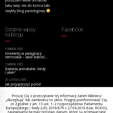
poruszam wiele tematów
tabu więc nie do końca taki
zwykły blog parentigowy
Ostatnie wpisy
Facebook
na blogu
5 MARCA, 2025
Emolienty w pielęgnacji
niemowląt – jakie wybrać
na początek?
2 MARCA, 2025
Badania prenatalne- kiedy
i jakie?
25 LUTEGO, 2025
Jak przyspieszyć poród
naturalnie? Sprawdzone
sposoby dla przyszłych mam
Proszę Cię o przeczytanie tej informacji zanim klikniesz
„Akceptuję” lub zamkniesz to okno. Pragnę poinformować Cię,
że Zgodnie z art. 13 ust. 1−2 rozporządzenia Parlamentu
Europejskiego i Rady (UE) 2016/679 z 27.04.2016 (tzw. RODO),
zapewniamy bezpieczeństwo danym, które są przetwarzane