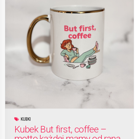
KUBKI
Kubek But first, coffee –
motto każdej mamy od rana