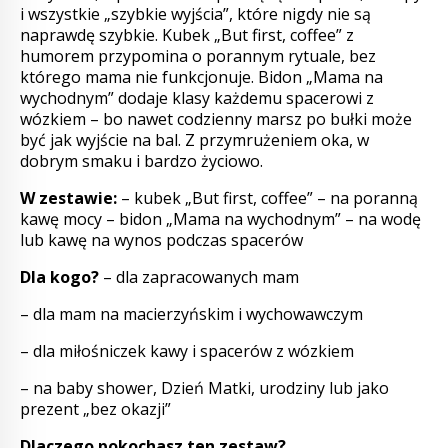
i wszystkie „szybkie wyjścia”, które nigdy nie są
naprawdę szybkie. Kubek „But first, coffee” z
humorem przypomina o porannym rytuale, bez
którego mama nie funkcjonuje. Bidon „Mama na
wychodnym” dodaje klasy każdemu spacerowi z
wózkiem – bo nawet codzienny marsz po bułki może
być jak wyjście na bal. Z przymrużeniem oka, w
dobrym smaku i bardzo życiowo.
W zestawie:
– kubek „But first, coffee” – na poranną
kawę mocy – bidon „Mama na wychodnym” – na wodę
lub kawę na wynos podczas spacerów
Dla kogo?
– dla zapracowanych mam
– dla mam na macierzyńskim i wychowawczym
– dla miłośniczek kawy i spacerów z wózkiem
– na baby shower, Dzień Matki, urodziny lub jako
prezent „bez okazji”
Dlaczego pokochasz ten zestaw?