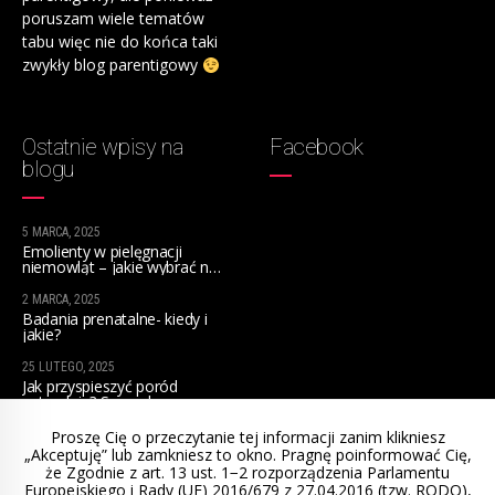
poruszam wiele tematów
tabu więc nie do końca taki
zwykły blog parentigowy
Ostatnie wpisy na
Facebook
blogu
5 MARCA, 2025
Emolienty w pielęgnacji
niemowląt – jakie wybrać na
początek?
2 MARCA, 2025
Badania prenatalne- kiedy i
jakie?
25 LUTEGO, 2025
Jak przyspieszyć poród
naturalnie? Sprawdzone
sposoby dla przyszłych mam
Proszę Cię o przeczytanie tej informacji zanim klikniesz
„Akceptuję” lub zamkniesz to okno. Pragnę poinformować Cię,
że Zgodnie z art. 13 ust. 1−2 rozporządzenia Parlamentu
Europejskiego i Rady (UE) 2016/679 z 27.04.2016 (tzw. RODO),