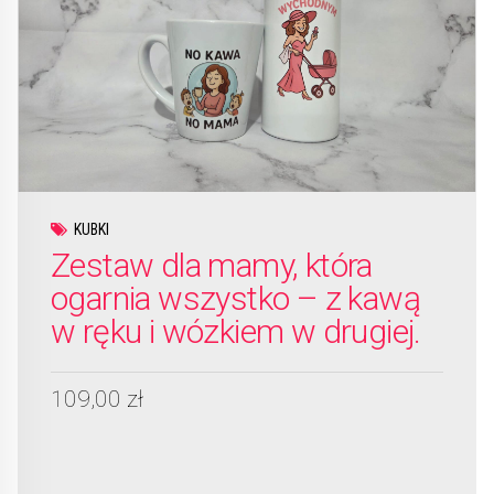
KUBKI
Zestaw dla mamy, która
ogarnia wszystko – z kawą
w ręku i wózkiem w drugiej.
109,00
zł